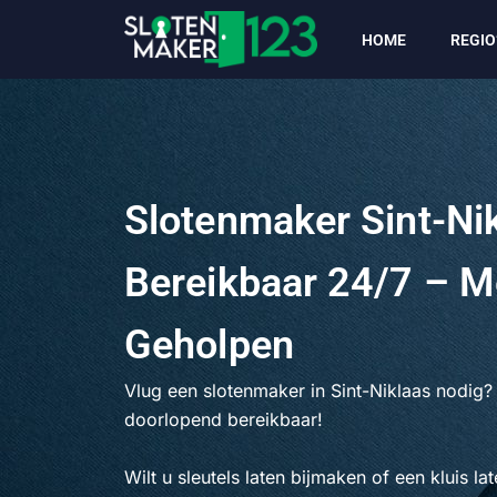
Ga
HOME
REGIO
naar
de
inhoud
Slotenmaker Sint-Ni
Bereikbaar 24/7 – M
Geholpen
Vlug een slotenmaker in Sint-Niklaas nodig?
doorlopend bereikbaar!
Wilt u sleutels laten bijmaken of een kluis l