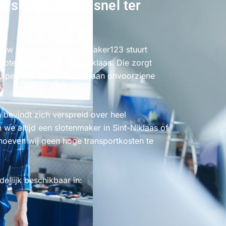
e slotenmaker, snel ter
 uw slot defect? Slotenmaker123 stuurt
lotenmaker naar Sint-Niklaas. Die zorgt
holpen met een minimum aan onvoorziene
bevindt zich verspreid over heel
we altijd een slotenmaker in Sint-Niklaas of
oeven wij geen hoge transportkosten te
llijk beschikbaar in: