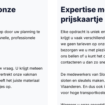
onze
Expertise m
prijskaartje
ep door uw planning te
Elke opdracht is uniek e
nelle, professionele
krijgt u vaak verschille
we geen tarieven op onz
bezorgen we u met plezie
ons bellen of u kunt het 
contacteren u dan zo sne
w vraag. U krijgt meteen
 vertrekt onze vakman
De medewerkers van Slo
t het juiste materiaal
sloten en sleutels maken
jes op.
Vlaanderen. En dus ook i
voor hoge transportkost
Wanneer u onze spoeddie