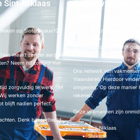
n Sint-Niklaas
Budgetvriendelijk
plaatse
n. Reken op Slotenmaker123
Werd uw slot geforceerd? Is
onmiddellijk een goedkope s
ervoor dat u snel wordt ge
iklaas maakt zonder aarzelen
kosten.
ten? Neem nu contact met
.
Ons netwerk van vakmensen 
Vlaanderen. Hierdoor vinden 
ijd zorgvuldig te werk met
omgeving. Op deze manier h
 Wij werken zonder
rekenen.
 blijft nadien perfect.
Onze vakmannen zijn onmidde
rachten. Denk bijvoorbeeld
Sint-Niklaas
Stekene