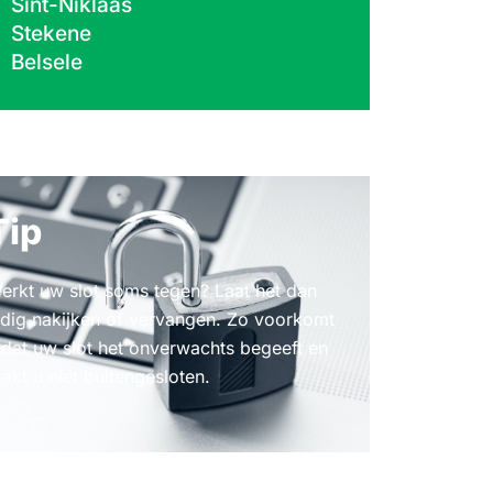
Sint-Niklaas
Stekene
Belsele
Tip
erkt uw slot soms tegen? Laat het dan
ijdig nakijken of vervangen. Zo voorkomt
 dat uw slot het onverwachts begeeft en
aakt u niet buitengesloten.