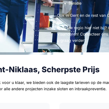
Belsele
Ook in Gent en de rest van O
Staat uw regio hier niet bij? 
Vlaanderen! Contacteer ons
u graag verder!
nt-Niklaas, Scherpste Prijs
jk voor u klaar, we bieden ook de laagste tarieven op de m
r alle andere projecten inzake sloten en inbraakpreventie.