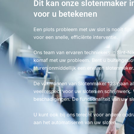
Dit kan onze slotenmaker i
voor u betekenen
Een plots probleem met uw slot is nooit fij
voor een snelle, efficiënte interventie.
Ons team van ervaren techniekers in Sint-N
komaf met uw probleem. Bent u buitengeslo
sturen onmiddellijk een ervaren slotenmaker
De vakmannen van Slotenmaker 123 gaan alt
veel respect voor uw sloten en schrijnwerk.
beschadigingen. De functionaliteit van uw slot
U kunt ook bij ons terecht voor andere opd
aan het automatiseren van uw sloten.