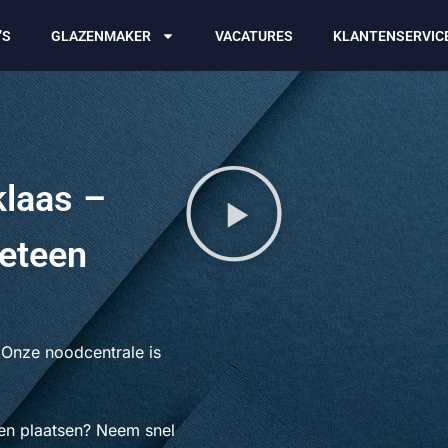
’S
GLAZENMAKER
VACATURES
KLANTENSERVIC
klaas –
eteen
 Onze noodcentrale is
aten plaatsen? Neem snel