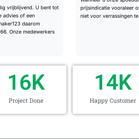
ig vrijblijvend. U bent tot
prijsindicatie vooraleer
te advies of een
niet voor verrassingen te
enmaker123 daarom
 66. Onze medewerkers
16
K
14
K
Project Done
Happy Customer