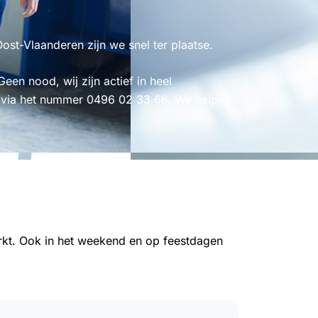
ost-Vlaanderen zijn we snel ter plaatse.
Geen nood, wij zijn actief in heel
 via het nummer 0496 02 33 66. We helpen
arkt. Ook in het weekend en op feestdagen