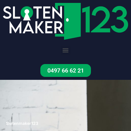
Ga
naar
de
inhoud
Menu
0497 66 62 21
Slotenmaker123