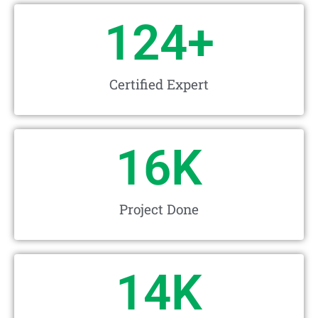
124
+
Certified Expert
16
K
Project Done
14
K