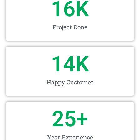
16
K
Project Done
14
K
Happy Customer
25
+
Year Experience