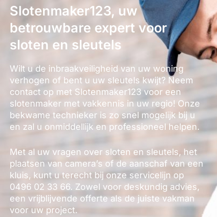
Slotenmaker123, uw
betrouwbare expert voor
sloten en sleutels
Wilt u de inbraakveiligheid van uw woning
verhogen of bent u uw sleutels kwijt? Neem
contact op met Slotenmaker123 voor een
slotenmaker met vakkennis in uw regio! Onze
bekwame technieker is zo snel mogelijk bij u
en zal u onmiddellijk en professioneel helpen.
Met al uw vragen over sloten en sleutels, het
plaatsen van camera’s of de aanschaf van een
kluis, kunt u terecht bij onze servicelijn op
0496 02 33 66. Zowel voor deskundig advies,
een vrijblijvende offerte als de juiste vakman
voor uw project.