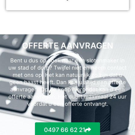
OFFERTE AANVRAGEN
Bent u dus op zoek naar een slotenmaker in
uw stad of dorp? Twijfel niet en neem contact
met ons op. Het kan natuurlijk zo zijn dat u
geen haast heeft. Dan kan u altijd een offerte
aanvragen. Op de knop hieronder kan u een
offerte aanvragen. Het duurt maximaal 24 uur
voordat u een offerte ontvangt.
0497 66 62 21