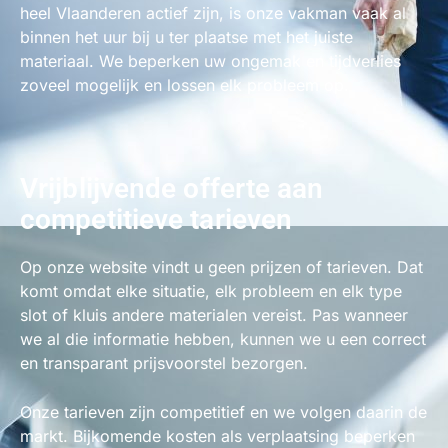
heel Vlaanderen actief zijn, is onze vakman vaak al
binnen het uur bij u ter plaatse met het juiste
materiaal. We beperken uw ongemak en tijdverlies
zoveel mogelijk en lossen elk probleem op.
Vrijblijvende offerte aan
competitieve tarieven
Op onze website vindt u geen prijzen of tarieven. Dat
komt omdat elke situatie, elk probleem en elk type
slot of kluis andere materialen vereist. Pas wanneer
we al die informatie hebben, kunnen we u een correct
en transparant prijsvoorstel bezorgen.
Onze tarieven zijn competitief en we volgen daarin de
markt. Bijkomende kosten als verplaatsing beperken