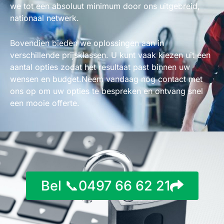
we tot een absoluut minimum door ons uitgebreid,
nationaal netwerk.
Bovendien bieden we oplossingen aan in
verschillende prijsklassen. U kunt vaak kiezen uit een
aantal opties zodat het resultaat past binnen uw
wensen en budget.Neem vandaag nog contact met
ons op om uw opties te bespreken en ontvang snel
een mooie offerte.
Bel 📞0497 66 62 21