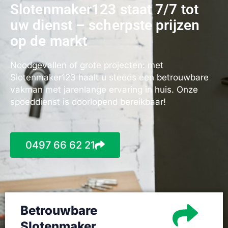
Slotenmaker123 staat 7/7 tot
uw dienst – scherpste prijzen
op de markt
Noodgevallen of grote projecten: met
Slotenmaker123 haalt u steeds een betrouwbare
vakman met jarenlange ervaring in huis. Onze
spoeddienst is doorlopend bereikbaar!
0497 66 62 21
Betrouwbare
Slotenmaker