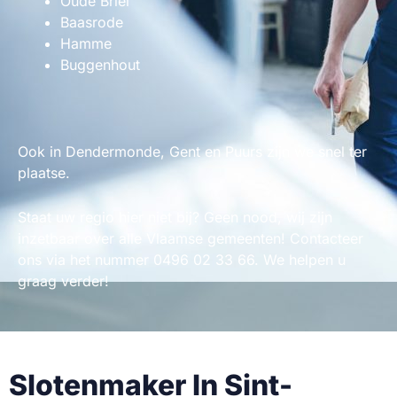
Oude Briel
Baasrode
Hamme
Buggenhout
Ook in Dendermonde, Gent en Puurs zijn we snel ter
plaatse.
Staat uw regio hier niet bij? Geen nood, wij zijn
inzetbaar over alle Vlaamse gemeenten! Contacteer
ons via het nummer 0496 02 33 66. We helpen u
graag verder!
Slotenmaker In Sint-