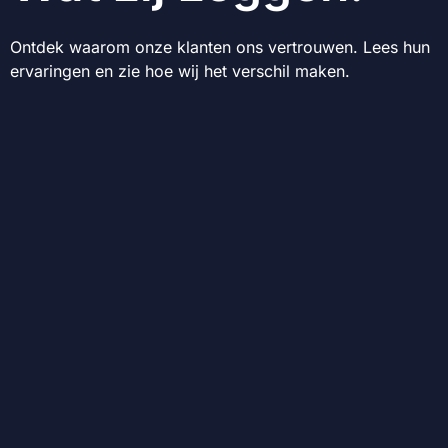
Ontdek waarom onze klanten ons vertrouwen. Lees hun
ervaringen en zie hoe wij het verschil maken.
P
N
r
e
e
x
v
t
i
o
u
s