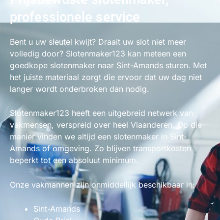
professionele service
Bent u uw sleutel kwijt? Draait uw slot niet meer
volledig door? Slotenmaker123 kan meteen een
goedkope slotenmaker naar Sint-Amands sturen. Met
het juiste materiaal zorgt die ervoor dat uw dag niet
langer wordt onderbroken dan nodig.
Slotenmaker123 heeft een uitgebreid netwerk van
vakmensen, verspreid over heel Vlaanderen. Op die
manier vinden we altijd een slotenmaker in Sint-
Amands of omgeving. Zo blijven transportkosten
beperkt tot een absoluut minimum.
Onze vakmannen zijn onmiddellijk beschikbaar in:
Sint-Amands