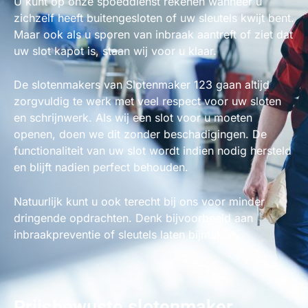
U kunt op onze spoeddienst rekenen wanneer u
zichzelf heeft buitengesloten of uw sleutels kwijt bent.
Maar ook als u sporen van inbraak aantreft of ziet dat
uw slot kapot is, staan wij voor u klaar.
De slotenmakers van Slotenmaker 123 gaan altijd
zorgvuldig te werk met veel respect voor uw sloten
en schrijnwerk. Als wij een slot voor u moeten
openen, doen we dit zonder beschadigingen. De
functionaliteit van uw slot wordt indien nodig hersteld
en blijft nadien perfect behouden.
Natuurlijk kunt u ook terecht bij ons voor minder
dringende opdrachten. Denk bijvoorbeeld aan
inbraakpreventie of sleutels laten bijmaken.
Prijsbewuste slotenmaker,