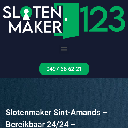
Ga
naar
de
inhoud
Menu
0497 66 62 21
Slotenmaker Sint-Amands –
Bereikbaar 24/24 –